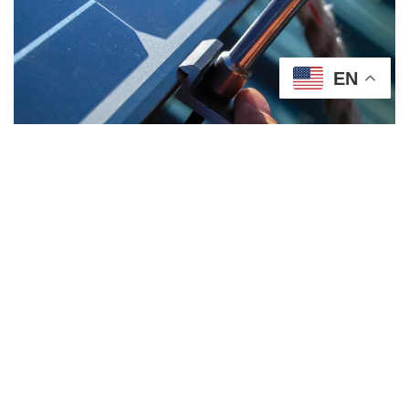
EN
¡Reduce y
2024 © TODOS
Optimiza tus
315 510
LOS DERECHOS
Costos
1796
RESEVADOS
Energéticos
Ahora Mismo!
SOSTENER |
sostener@redsolvers.com